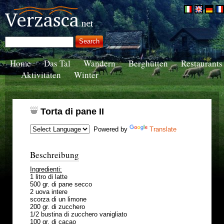
Home
Das Tal
Wandern
Berghütten
Restaurants
Aktivitäten
Winter
Torta di pane II
Powered by
Translate
Beschreibung
Ingredienti:
1 litro di latte
500 gr. di pane secco
2 uova intere
scorza di un limone
200 gr. di zucchero
1/2 bustina di zucchero vanigliato
100 gr. di cacao