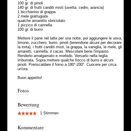
100 gr. di pinoli
140 gr. di frutti canditi misti (uvetta, cedro, arancia)
1 bicchierino di grappa
2 mele grattugiate
qualche amaretto sbriciolato
1 pizzico di cannella
100 gr. di burro
Mettere il pane nel latte per una notte, poi aggiungere le uova,
limone, zucchero, burro, pinoli (tenendone alcuni per decorare
la torta), i frutti canditi misti, la grappa, la vaniglia, le mele, gli
amaretti, cannella, il cacao. Mescolare bene l'impasto.
Renderlo amalgamato e morbido. Versarlo nella teglia
imburrata. Sopra mettere qualche fiocco di burro e alcuni
pinoli. Preriscaldare il forno a 180°-200°. Cuocere per circa
un'ora.
Buon appetito!
Fotos
Bewertung
1 Stimmen
Kommentare