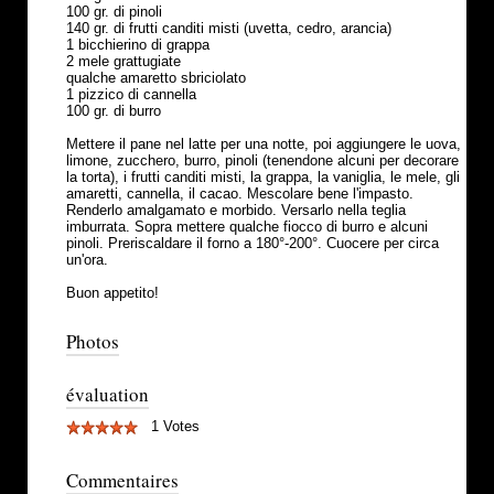
100 gr. di pinoli
140 gr. di frutti canditi misti (uvetta, cedro, arancia)
1 bicchierino di grappa
2 mele grattugiate
qualche amaretto sbriciolato
1 pizzico di cannella
100 gr. di burro
Mettere il pane nel latte per una notte, poi aggiungere le uova,
limone, zucchero, burro, pinoli (tenendone alcuni per decorare
la torta), i frutti canditi misti, la grappa, la vaniglia, le mele, gli
amaretti, cannella, il cacao. Mescolare bene l'impasto.
Renderlo amalgamato e morbido. Versarlo nella teglia
imburrata. Sopra mettere qualche fiocco di burro e alcuni
pinoli. Preriscaldare il forno a 180°-200°. Cuocere per circa
un'ora.
Buon appetito!
Photos
évaluation
1 Votes
Commentaires