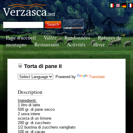
Page d'accueil
Vallée
Randonnées
Refuges de
montagne
Restaurants
Activités
Hiver
Torta di pane II
Powered by
Translate
Description
Ingredienti:
1 litro di latte
500 gr. di pane secco
2 uova intere
scorza di un limone
200 gr. di zucchero
1/2 bustina di zucchero vanigliato
100 gr. di cacao