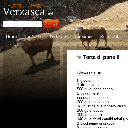
Home
La Valle
Trekking
Capanne
Ristoranti
Torta di pane II
Descrizione
Ingredienti:
1 litro di latte
500 gr. di pane secco
2 uova intere
scorza di un limone
200 gr. di zucchero
1/2 bustina di zucchero vanigli
100 gr. di cacao
100 gr. di pinoli
140 gr. di frutti canditi misti (
1 bicchierino di grappa
2 mele grattugiate