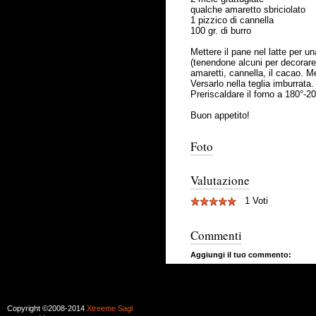
qualche amaretto sbriciolato
1 pizzico di cannella
100 gr. di burro
Mettere il pane nel latte per u
(tenendone alcuni per decorare la
amaretti, cannella, il cacao. 
Versarlo nella teglia imburrata.
Preriscaldare il forno a 180°-2
Buon appetito!
Foto
Valutazione
1 Voti
Commenti
Aggiungi il tuo commento:
Copyright ©2008-2014
Xtreeme Sagl