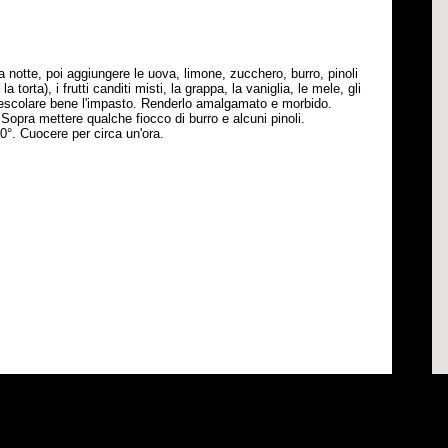
na notte, poi aggiungere le uova, limone, zucchero, burro, pinoli
 torta), i frutti canditi misti, la grappa, la vaniglia, le mele, gli
Mescolare bene l'impasto. Renderlo amalgamato e morbido.
 Sopra mettere qualche fiocco di burro e alcuni pinoli.
00°. Cuocere per circa un'ora.