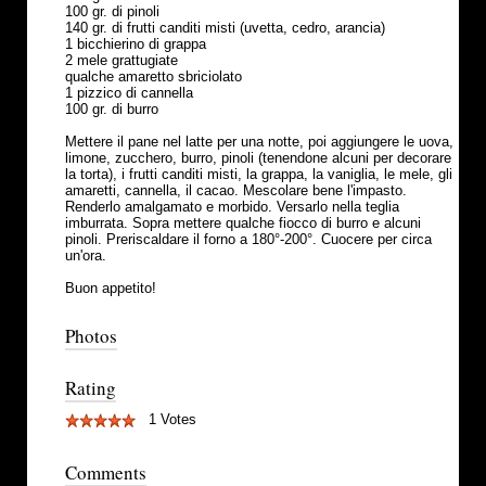
100 gr. di pinoli
140 gr. di frutti canditi misti (uvetta, cedro, arancia)
1 bicchierino di grappa
2 mele grattugiate
qualche amaretto sbriciolato
1 pizzico di cannella
100 gr. di burro
Mettere il pane nel latte per una notte, poi aggiungere le uova,
limone, zucchero, burro, pinoli (tenendone alcuni per decorare
la torta), i frutti canditi misti, la grappa, la vaniglia, le mele, gli
amaretti, cannella, il cacao. Mescolare bene l'impasto.
Renderlo amalgamato e morbido. Versarlo nella teglia
imburrata. Sopra mettere qualche fiocco di burro e alcuni
pinoli. Preriscaldare il forno a 180°-200°. Cuocere per circa
un'ora.
Buon appetito!
Photos
Rating
1 Votes
Comments