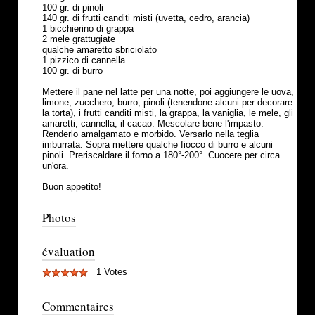
100 gr. di pinoli
140 gr. di frutti canditi misti (uvetta, cedro, arancia)
1 bicchierino di grappa
2 mele grattugiate
qualche amaretto sbriciolato
1 pizzico di cannella
100 gr. di burro
Mettere il pane nel latte per una notte, poi aggiungere le uova,
limone, zucchero, burro, pinoli (tenendone alcuni per decorare
la torta), i frutti canditi misti, la grappa, la vaniglia, le mele, gli
amaretti, cannella, il cacao. Mescolare bene l'impasto.
Renderlo amalgamato e morbido. Versarlo nella teglia
imburrata. Sopra mettere qualche fiocco di burro e alcuni
pinoli. Preriscaldare il forno a 180°-200°. Cuocere per circa
un'ora.
Buon appetito!
Photos
évaluation
1 Votes
Commentaires