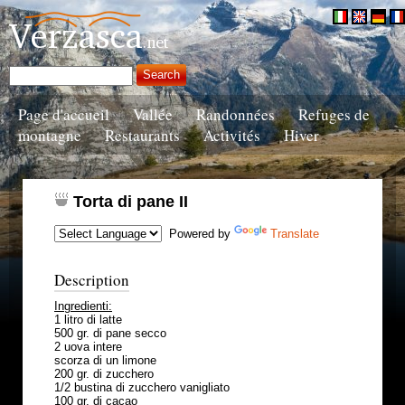
Page d'accueil
Vallée
Randonnées
Refuges de
montagne
Restaurants
Activités
Hiver
Torta di pane II
Powered by
Translate
Description
Ingredienti:
1 litro di latte
500 gr. di pane secco
2 uova intere
scorza di un limone
200 gr. di zucchero
1/2 bustina di zucchero vanigliato
100 gr. di cacao