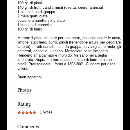
100 gr. di pinoli
140 gr. di frutti canditi misti (uvetta, cedro, arancia)
1 bicchierino di grappa
2 mele grattugiate
qualche amaretto sbriciolato
1 pizzico di cannella
100 gr. di burro
Mettere il pane nel latte per una notte, poi aggiungere le uova,
limone, zucchero, burro, pinoli (tenendone alcuni per decorare
la torta), i frutti canditi misti, la grappa, la vaniglia, le mele, gli
amaretti, cannella, il cacao. Mescolare bene l'impasto.
Renderlo amalgamato e morbido. Versarlo nella teglia
imburrata. Sopra mettere qualche fiocco di burro e alcuni
pinoli. Preriscaldare il forno a 180°-200°. Cuocere per circa
un'ora.
Buon appetito!
Photos
Rating
1 Votes
Comments