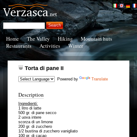
Home
The Valley
Hiking
Mountain huts
Restaurants
Activities
Winter
Torta di pane II
Powered by
Translate
Description
Ingredienti:
1 litro di latte
500 gr. di pane secco
2 uova intere
scorza di un limone
200 gr. di zucchero
1/2 bustina di zucchero vanigliato
100 gr. di cacao