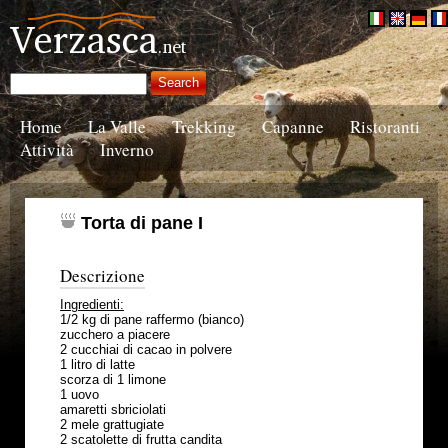
Home
La Valle
Trekking
Capanne
Ristoranti
Attività
Inverno
Torta di pane I
Descrizione
Ingredienti:
1/2 kg di pane raffermo (bianco)
zucchero a piacere
2 cucchiai di cacao in polvere
1 litro di latte
scorza di 1 limone
1 uovo
amaretti sbriciolati
2 mele grattugiate
2 scatolette di frutta candita