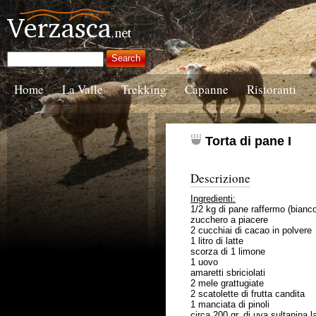
Home
La Valle
Trekking
Capanne
Ristoranti
Torta di pane I
Descrizione
Ingredienti:
1/2 kg di pane raffermo (bianc
zucchero a piacere
2 cucchiai di cacao in polvere
1 litro di latte
scorza di 1 limone
1 uovo
amaretti sbriciolati
2 mele grattugiate
2 scatolette di frutta candita
1 manciata di pinoli
circa 200 gr. di uva sultanina l