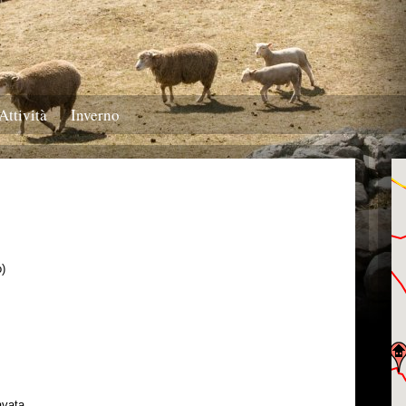
Attività
Inverno
o)
avata