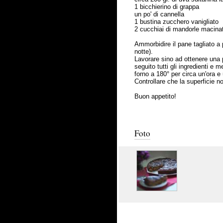
1 bicchierino di grappa
un po' di cannella
1 bustina zucchero vanigliato
2 cucchiai di mandorle macina
Ammorbidire il pane tagliato a p
notte).
Lavorare sino ad ottenere una p
seguito tutti gli ingredienti e 
forno a 180° per circa un'ora e
Controllare che la superficie n
Buon appetito!
Foto