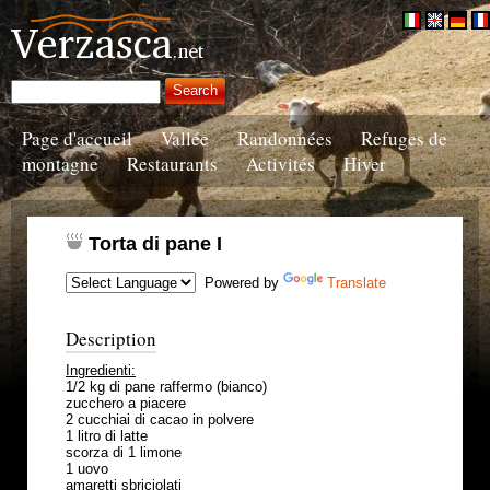
Page d'accueil
Vallée
Randonnées
Refuges de
montagne
Restaurants
Activités
Hiver
Torta di pane I
Powered by
Translate
Description
Ingredienti:
1/2 kg di pane raffermo (bianco)
zucchero a piacere
2 cucchiai di cacao in polvere
1 litro di latte
scorza di 1 limone
1 uovo
amaretti sbriciolati