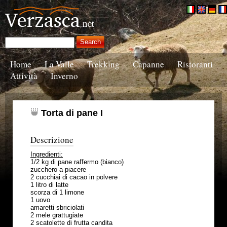
Home
La Valle
Trekking
Capanne
Ristoranti
Attività
Inverno
Torta di pane I
Descrizione
Ingredienti:
1/2 kg di pane raffermo (bianco)
zucchero a piacere
2 cucchiai di cacao in polvere
1 litro di latte
scorza di 1 limone
1 uovo
amaretti sbriciolati
2 mele grattugiate
2 scatolette di frutta candita