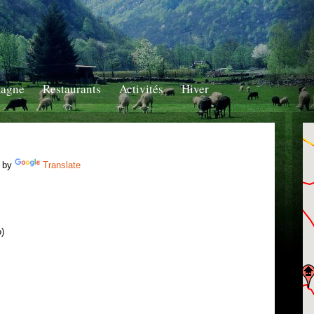
tagne
Restaurants
Activités
Hiver
 by
Translate
o)