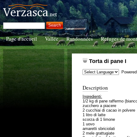
Page d'accueil
Vallée
Randonnées
Refuges de mon
Torta di pane I
Powered
Description
Ingredienti:
1/2 kg di pane raffermo (bianc
zucchero a piacere
2 cucchiai di cacao in polvere
1 litro di latte
scorza di 1 limone
1 uovo
amaretti sbriciolati
2 mele grattugiate