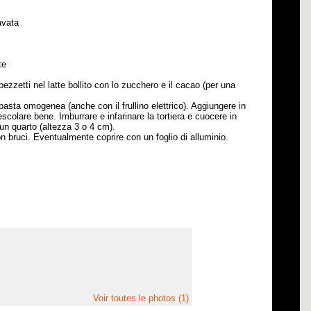
avata
te
ezzetti nel latte bollito con lo zucchero e il cacao (per una
asta omogenea (anche con il frullino elettrico). Aggiungere in
mescolare bene. Imburrare e infarinare la tortiera e cuocere in
 un quarto (altezza 3 o 4 cm).
on bruci. Eventualmente coprire con un foglio di alluminio.
Voir toutes le photos (1)