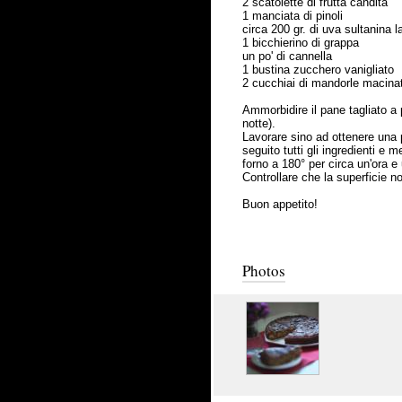
2 scatolette di frutta candita
1 manciata di pinoli
circa 200 gr. di uva sultanina l
1 bicchierino di grappa
un po' di cannella
1 bustina zucchero vanigliato
2 cucchiai di mandorle macina
Ammorbidire il pane tagliato a p
notte).
Lavorare sino ad ottenere una p
seguito tutti gli ingredienti e 
forno a 180° per circa un'ora e
Controllare che la superficie n
Buon appetito!
Photos