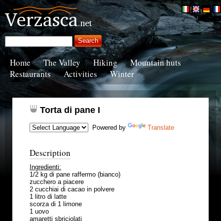
Home
The Valley
Hiking
Mountain huts
Restaurants
Activities
Winter
Torta di pane I
Powered by
Translate
Description
Ingredienti:
1/2 kg di pane raffermo (bianco)
zucchero a piacere
2 cucchiai di cacao in polvere
1 litro di latte
scorza di 1 limone
1 uovo
amaretti sbriciolati