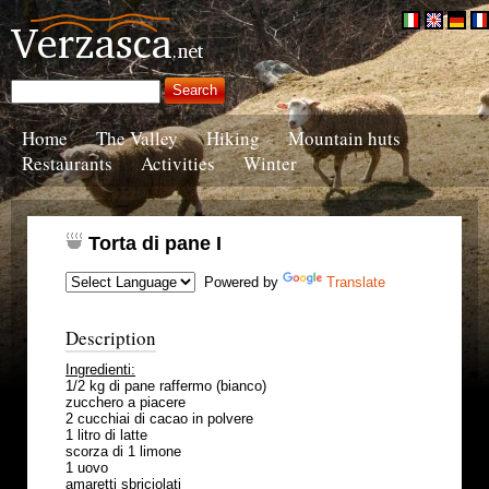
Home
The Valley
Hiking
Mountain huts
Restaurants
Activities
Winter
Torta di pane I
Powered by
Translate
Description
Ingredienti:
1/2 kg di pane raffermo (bianco)
zucchero a piacere
2 cucchiai di cacao in polvere
1 litro di latte
scorza di 1 limone
1 uovo
amaretti sbriciolati