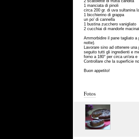
2 scatolette di frutta candita
1 manciata di pinoli
circa 200 gr. di uva sultanina l
1 bicchierino di grappa
un po' di cannella
1 bustina zucchero vanigliato
2 cucchiai di mandorle macina
Ammorbidire il pane tagliato a p
notte).
Lavorare sino ad ottenere una p
seguito tutti gli ingredienti e 
forno a 180° per circa un'ora e
Controllare che la superficie n
Buon appetito!
Fotos