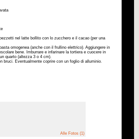
avata
te
ezzetti nel latte bollito con lo zucchero e il cacao (per una
asta omogenea (anche con il frullino elettrico). Aggiungere in
mescolare bene. Imburrare e infarinare la tortiera e cuocere in
 un quarto (altezza 3 o 4 cm).
on bruci. Eventualmente coprire con un foglio di alluminio.
Alle Fotos (1)