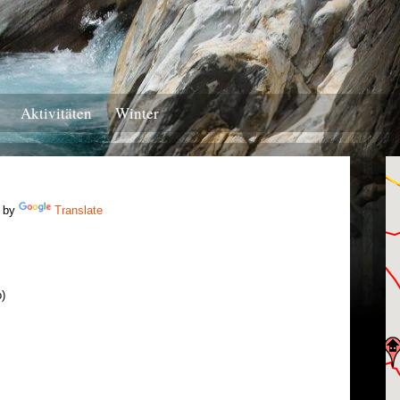
Aktivitäten
Winter
 by
Translate
o)