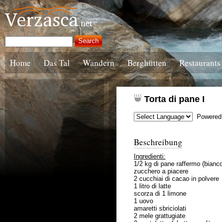
Home
Das Tal
Wandern
Berghütten
Restaurants
Torta di pane I
Powered
Beschreibung
Ingredienti:
1/2 kg di pane raffermo (bianc
zucchero a piacere
2 cucchiai di cacao in polvere
1 litro di latte
scorza di 1 limone
1 uovo
amaretti sbriciolati
2 mele grattugiate