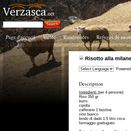
Page d'accueil
Vallée
Randonnées
Refuges de mon
Risotto alla milan
Powered
Description
Ingredienti
(per 4 persone):
Riso 350 gr.
burro
cipolla
zafferano 1 bustina
vino bianco
brodo di dado 1.5 litro circa
formaggio grattugiato