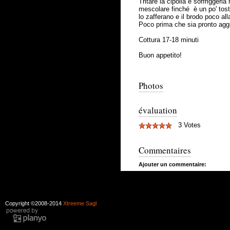
Tritare la cipolla e soffriggerl
mescolare finché è un po' tost
lo zafferano e il brodo poco al
Poco prima che sia pronto aggi
Cottura 17-18 minuti
Buon appetito!
Photos
évaluation
3 Votes
Commentaires
Ajouter un commentaire:
Copyright ©2008-2014
Xtreeme Sagl