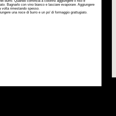
a nel burro. Quando comincia a colorirsi aggiungere il riso e
ato. Bagnarlo con vino bianco e lasciare evaporare. Aggiungere
la volta rimestando spesso.
ungere una noce di burro e un po' di formaggio grattugiato.