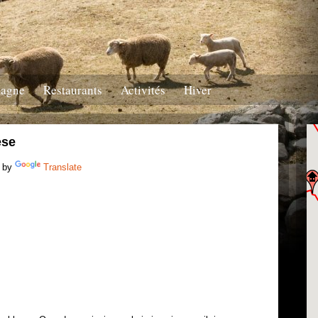
tagne
Restaurants
Activités
Hiver
ese
 by
Translate