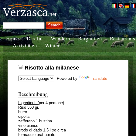
Home
Das Tal
Wandern
Berghütten
Restaurants
Aktivitäten
Winter
Risotto alla milanese
Powered by
Translate
Beschreibung
Ingredienti
(per 4 persone):
Riso 350 gr.
burro
cipolla
zafferano 1 bustina
vino bianco
brodo di dado 1.5 litro circa
formaggio grattugiato