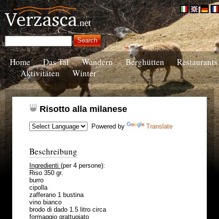
Home
Das Tal
Wandern
Berghütten
Restaurants
Aktivitäten
Winter
Risotto alla milanese
Powered by
Translate
Beschreibung
Ingredienti
(per 4 persone):
Riso 350 gr.
burro
cipolla
zafferano 1 bustina
vino bianco
brodo di dado 1.5 litro circa
formaggio grattugiato