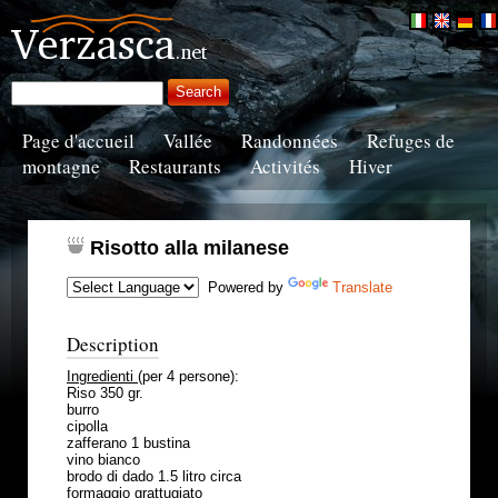
Page d'accueil
Vallée
Randonnées
Refuges de
montagne
Restaurants
Activités
Hiver
Risotto alla milanese
Powered by
Translate
Description
Ingredienti
(per 4 persone):
Riso 350 gr.
burro
cipolla
zafferano 1 bustina
vino bianco
brodo di dado 1.5 litro circa
formaggio grattugiato