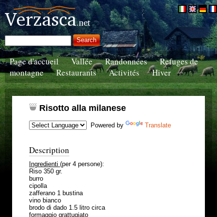
Page d'accueil
Vallée
Randonnées
Refuges de
montagne
Restaurants
Activités
Hiver
Risotto alla milanese
Powered by
Translate
Description
Ingredienti
(per 4 persone):
Riso 350 gr.
burro
cipolla
zafferano 1 bustina
vino bianco
brodo di dado 1.5 litro circa
formaggio grattugiato