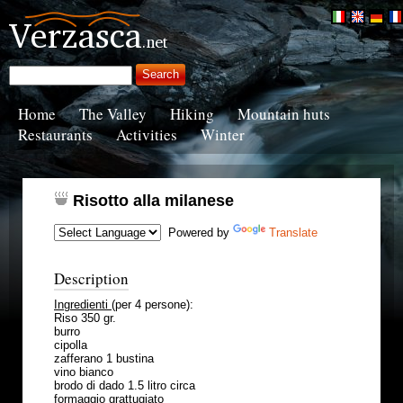
Home
The Valley
Hiking
Mountain huts
Restaurants
Activities
Winter
Risotto alla milanese
Powered by
Translate
Description
Ingredienti
(per 4 persone):
Riso 350 gr.
burro
cipolla
zafferano 1 bustina
vino bianco
brodo di dado 1.5 litro circa
formaggio grattugiato