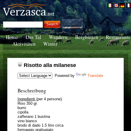
Home
Das Tal
Wandern
Berghütten
Restaurants
Aktivitäten
Winter
Risotto alla milanese
Powered by
Translate
Beschreibung
Ingredienti
(per 4 persone):
Riso 350 gr.
burro
cipolla
zafferano 1 bustina
vino bianco
brodo di dado 1.5 litro circa
formaggio grattugiato