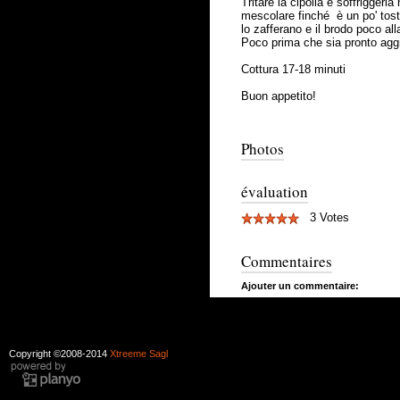
Tritare la cipolla e soffriggerl
mescolare finché è un po' tost
lo zafferano e il brodo poco al
Poco prima che sia pronto aggi
Cottura 17-18 minuti
Buon appetito!
Photos
évaluation
3 Votes
Commentaires
Ajouter un commentaire:
Copyright ©2008-2014
Xtreeme Sagl