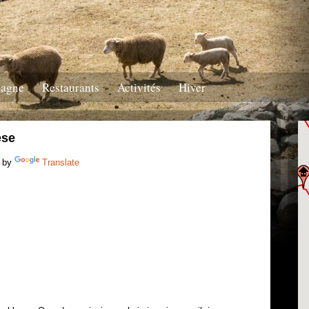
tagne
Restaurants
Activités
Hiver
ese
 by
Translate