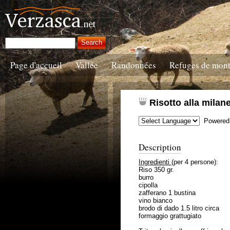
Page d'accueil
Vallée
Randonnées
Refuges de mon
Risotto alla milan
Powered
Description
Ingredienti
(per 4 persone):
Riso 350 gr.
burro
cipolla
zafferano 1 bustina
vino bianco
brodo di dado 1.5 litro circa
formaggio grattugiato