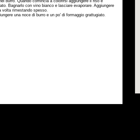
a nel burro. Quando comincia a colorirsi aggiungere il riso e
ato. Bagnarlo con vino bianco e lasciare evaporare. Aggiungere
la volta rimestando spesso.
ungere una noce di burro e un po' di formaggio grattugiato.