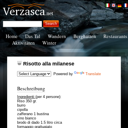
Home
Das Tal
Wandern
Berghütten
Restaurants
Aktivitäten
Winter
Risotto alla milanese
Powered by
Translate
Beschreibung
Ingredienti
(per 4 persone):
Riso 350 gr.
burro
cipolla
zafferano 1 bustina
vino bianco
brodo di dado 1.5 litro circa
formaggio grattugiato