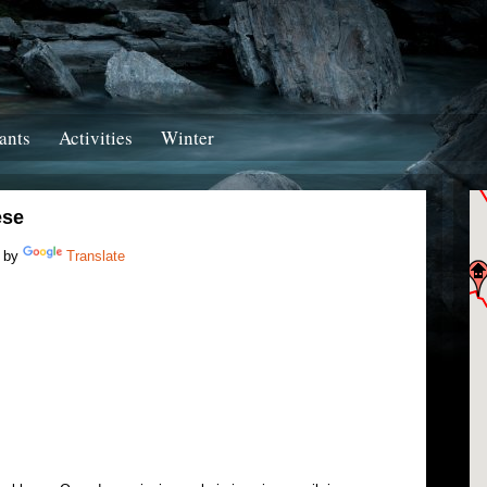
ants
Activities
Winter
ese
 by
Translate