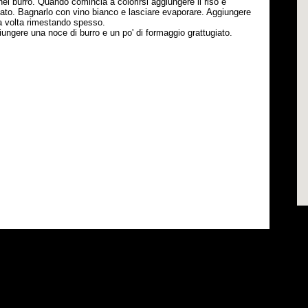
a nel burro. Quando comincia a colorirsi aggiungere il riso e
ato. Bagnarlo con vino bianco e lasciare evaporare. Aggiungere
la volta rimestando spesso.
ungere una noce di burro e un po' di formaggio grattugiato.