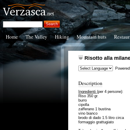
Home
The Valley
Hiking
Mountain huts
Restaur
Risotto alla milan
Powered
Description
Ingredienti
(per 4 persone):
Riso 350 gr.
burro
cipolla
zafferano 1 bustina
vino bianco
brodo di dado 1.5 litro circa
formaggio grattugiato