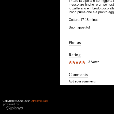
Tritare la cipolla e soffriggerl
mescolare finché è un po' tost
lo zafferano e il brodo poco al
Poco prima che sia pronto aggi
Cottura 17-18 minuti
Buon appetito!
Photos
Rating
3 Votes
Comments
Add your comment:
Copyright ©2008-2014
Xtreeme Sagl