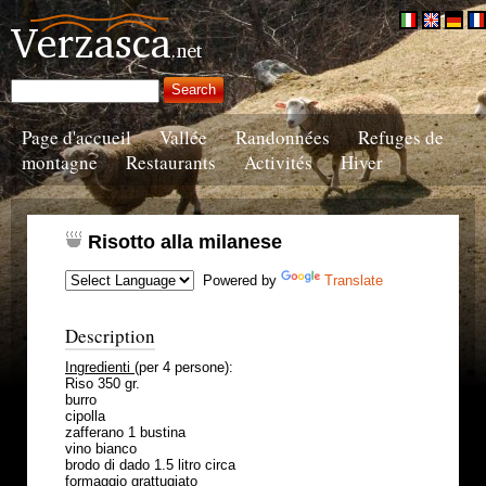
Page d'accueil
Vallée
Randonnées
Refuges de
montagne
Restaurants
Activités
Hiver
Risotto alla milanese
Powered by
Translate
Description
Ingredienti
(per 4 persone):
Riso 350 gr.
burro
cipolla
zafferano 1 bustina
vino bianco
brodo di dado 1.5 litro circa
formaggio grattugiato