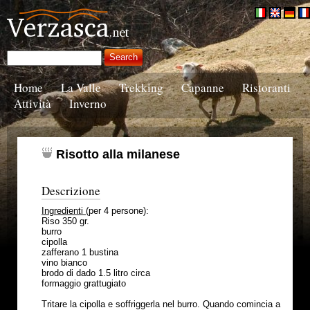
Home
La Valle
Trekking
Capanne
Ristoranti
Attività
Inverno
Risotto alla milanese
Descrizione
Ingredienti
(per 4 persone):
Riso 350 gr.
burro
cipolla
zafferano 1 bustina
vino bianco
brodo di dado 1.5 litro circa
formaggio grattugiato
Tritare la cipolla e soffriggerla nel burro. Quando comincia a