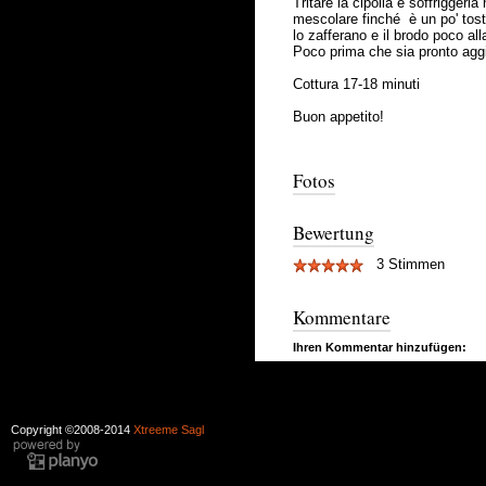
Tritare la cipolla e soffriggerl
mescolare finché è un po' tost
lo zafferano e il brodo poco al
Poco prima che sia pronto aggi
Cottura 17-18 minuti
Buon appetito!
Fotos
Bewertung
3 Stimmen
Kommentare
Ihren Kommentar hinzufügen:
Copyright ©2008-2014
Xtreeme Sagl