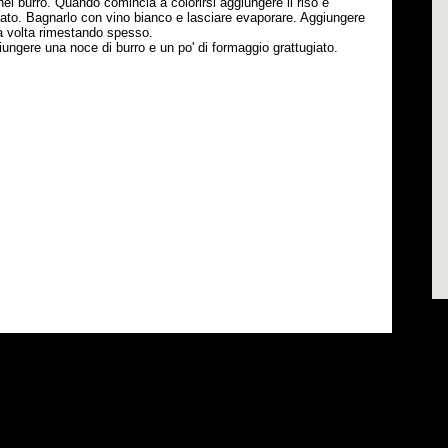
a nel burro. Quando comincia a colorirsi aggiungere il riso e
ato. Bagnarlo con vino bianco e lasciare evaporare. Aggiungere
la volta rimestando spesso.
ungere una noce di burro e un po' di formaggio grattugiato.