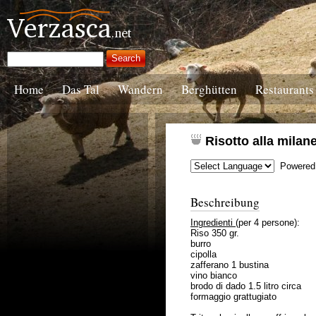
Home
Das Tal
Wandern
Berghütten
Restaurants
Risotto alla milan
Powered
Beschreibung
Ingredienti
(per 4 persone):
Riso 350 gr.
burro
cipolla
zafferano 1 bustina
vino bianco
brodo di dado 1.5 litro circa
formaggio grattugiato