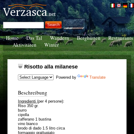
Home
Das Tal
Wandern
Berghütten
Restaurants
Aktivitäten
Winter
Risotto alla milanese
Powered by
Translate
Beschreibung
Ingredienti
(per 4 persone):
Riso 350 gr.
burro
cipolla
zafferano 1 bustina
vino bianco
brodo di dado 1.5 litro circa
formaggio grattugiato