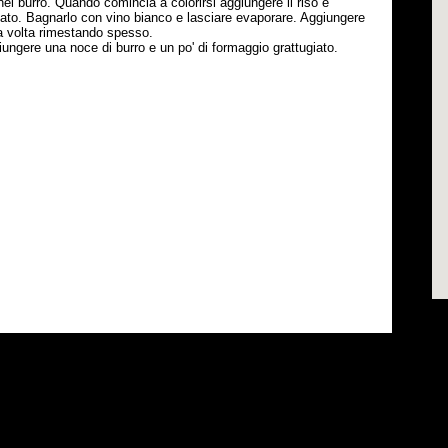
a nel burro. Quando comincia a colorirsi aggiungere il riso e
ato. Bagnarlo con vino bianco e lasciare evaporare. Aggiungere
la volta rimestando spesso.
ungere una noce di burro e un po' di formaggio grattugiato.