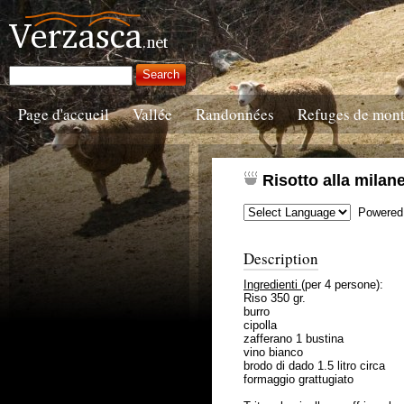
Page d'accueil
Vallée
Randonnées
Refuges de mon
Risotto alla milan
Powered
Description
Ingredienti
(per 4 persone):
Riso 350 gr.
burro
cipolla
zafferano 1 bustina
vino bianco
brodo di dado 1.5 litro circa
formaggio grattugiato