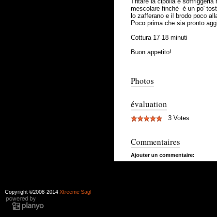
Tritare la cipolla e soffriggerl
mescolare finché è un po' tost
lo zafferano e il brodo poco al
Poco prima che sia pronto aggi
Cottura 17-18 minuti
Buon appetito!
Photos
évaluation
3 Votes
Commentaires
Ajouter un commentaire:
Copyright ©2008-2014
Xtreeme Sagl