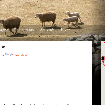
tagne
Restaurants
Activités
Hiver
ese
 by
Translate