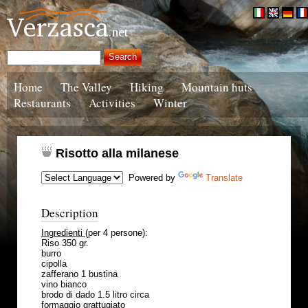
Home
The Valley
Hiking
Mountain huts
Restaurants
Activities
Winter
Risotto alla milanese
Powered by
Translate
Description
Ingredienti
(per 4 persone):
Riso 350 gr.
burro
cipolla
zafferano 1 bustina
vino bianco
brodo di dado 1.5 litro circa
formaggio grattugiato