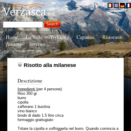
Home
La Valle
Trekking
Capanne
Ristoranti
Attività
Inverno
Risotto alla milanese
Descrizione
Ingredienti
(per 4 persone):
Riso 350 gr.
burro
cipolla
zafferano 1 bustina
vino bianco
brodo di dado 1.5 litro circa
formaggio grattugiato
Tritare la cipolla e soffriggerla nel burro. Quando comincia a