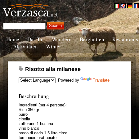
Home
Das Tal
Wandern
Berghütten
Restaurants
Aktivitäten
Winter
Risotto alla milanese
Powered by
Translate
Beschreibung
Ingredienti
(per 4 persone):
Riso 350 gr.
burro
cipolla
zafferano 1 bustina
vino bianco
brodo di dado 1.5 litro circa
formaggio grattugiato