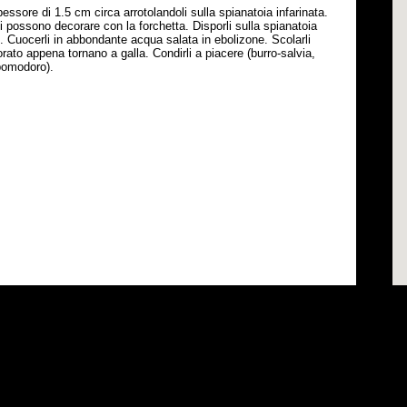
essore di 1.5 cm circa arrotolandoli sulla spianatoia infarinata.
Si possono decorare con la forchetta. Disporli sulla spianatoia
ro. Cuocerli in abbondante acqua salata in ebolizone. Scolarli
rato appena tornano a galla. Condirli a piacere (burro-salvia,
pomodoro).