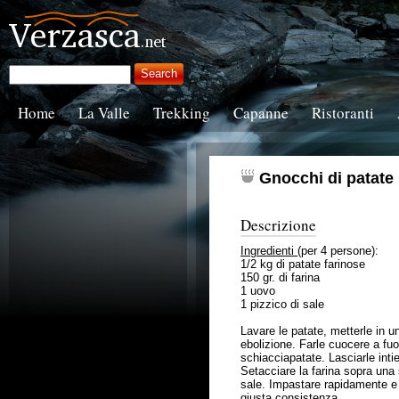
Home
La Valle
Trekking
Capanne
Ristoranti
Gnocchi di patate
Descrizione
Ingredienti
(per 4 persone):
1/2 kg di patate farinose
150 gr. di farina
1 uovo
1 pizzico di sale
Lavare le patate, metterle in 
ebolizione. Farle cuocere a fuo
schiacciapatate. Lasciarle intie
Setacciare la farina sopra una s
sale. Impastare rapidamente e 
giusta consistenza.