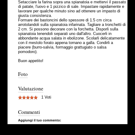
Setacciare la farina sopra una spianatoia e mettervi il passato
di patate, l'uovo e 1 pizzico di sale. Impastare rapidamente e
lavorare per qualche minuto sino ad ottenere un impasto di
giusta consistenza.
Formare dei bastoncini dello spessore di 1.5 cm circa
arrotolandoli sulla spianatoia infarinata. Tagliare a tronchetti di
2 cm. Si possono decorare con la forchetta. Disporli sulla
spianatoia tenendoli separati uno dall'altro. Cuocerli in
abbondante acqua salata in ebolizone. Scolarli delicatamente
con il mestolo forato appena tornano a galla. Condirli a
piacere (burro-salvia, formaggio grattugiato o salsa
pomodoro).
Buon appetito!
Foto
Valutazione
1 Voti
Commenti
Aggiungi il tuo commento: