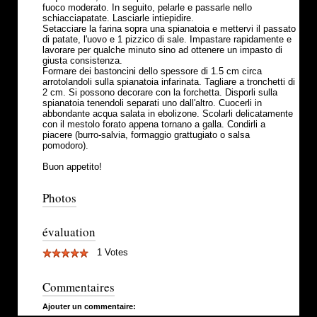
fuoco moderato. In seguito, pelarle e passarle nello
schiacciapatate. Lasciarle intiepidire.
Setacciare la farina sopra una spianatoia e mettervi il passato
di patate, l'uovo e 1 pizzico di sale. Impastare rapidamente e
lavorare per qualche minuto sino ad ottenere un impasto di
giusta consistenza.
Formare dei bastoncini dello spessore di 1.5 cm circa
arrotolandoli sulla spianatoia infarinata. Tagliare a tronchetti di
2 cm. Si possono decorare con la forchetta. Disporli sulla
spianatoia tenendoli separati uno dall'altro. Cuocerli in
abbondante acqua salata in ebolizone. Scolarli delicatamente
con il mestolo forato appena tornano a galla. Condirli a
piacere (burro-salvia, formaggio grattugiato o salsa
pomodoro).
Buon appetito!
Photos
évaluation
1 Votes
Commentaires
Ajouter un commentaire: