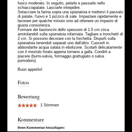
fuoco moderato. In seguito, pelarle e passarle nello
schiacciapatate. Lasciarle intiepidire.
Setacciare la farina sopra una spianatoia e mettervi il passato
di patate, l'uovo e 1 pizzico di sale. Impastare rapidamente e
lavorare per qualche minuto sino ad ottenere un impasto di
giusta consistenza.
Formare dei bastoncini dello spessore di 1.5 cm circa
arrotolandoli sulla spianatoia infarinata. Tagliare a tronchetti di
2 cm. Si possono decorare con la forchetta. Disporli sulla
spianatoia tenendoli separati uno dall'altro. Cuocerli in
abbondante acqua salata in ebolizone. Scolarli delicatamente
con il mestolo forato appena tornano a galla. Condirli a
piacere (burro-salvia, formaggio grattugiato o salsa
pomodoro).
Buon appetito!
Fotos
Bewertung
1 Stimmen
Kommentare
Ihren Kommentar hinzufügen: