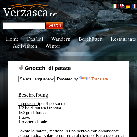
Home
Das Tal
Wandern
Berghütten
Restaurants
Aktivitäten
Winter
Gnocchi di patate
Powered by
Translate
Beschreibung
Ingredienti
(per 4 persone):
1/2 kg di patate farinose
150 gr. di farina
1 uovo
1 pizzico di sale
Lavare le patate, metterle in una pentola con abbondante
acqua fredda, salare e portare a ebolizione. Farle cuocere a