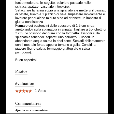
fuoco moderato. In seguito, pelarle e passarle nello
schiacciapatate. Lasciarle intiepidire.
Setacciare la farina sopra una spianatoia e mettervi il passato
di patate, l'uovo e 1 pizzico di sale. Impastare rapidamente e
lavorare per qualche minuto sino ad ottenere un impasto di
giusta consistenza.
Formare dei bastoncini dello spessore di 1.5 cm circa
arrotolandoli sulla spianatoia infarinata. Tagliare a tronchetti di
2 cm. Si possono decorare con la forchetta. Disporli sulla
spianatoia tenendoli separati uno dall'altro. Cuocerli in
abbondante acqua salata in ebolizone. Scolarli delicatamente
con il mestolo forato appena tornano a galla. Condirli a
piacere (burro-salvia, formaggio grattugiato o salsa
pomodoro).
Buon appetito!
Photos
évaluation
1 Votes
Commentaires
Ajouter un commentaire: