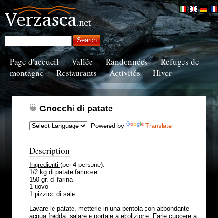
Page d'accueil
Vallée
Randonnées
Refuges de
montagne
Restaurants
Activités
Hiver
Gnocchi di patate
Powered by
Translate
Description
Ingredienti
(per 4 persone):
1/2 kg di patate farinose
150 gr. di farina
1 uovo
1 pizzico di sale
Lavare le patate, metterle in una pentola con abbondante
acqua fredda, salare e portare a ebolizione. Farle cuocere a