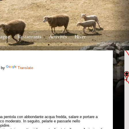
tagne
Restaurants
Activités
Hiver
 by
Translate
una pentola con abbondante acqua fredda, salare e portare a
co moderato. In seguito, pelarle e passarle nello
pidire.