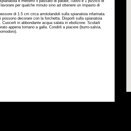
pianatoia e mettervi il passato di patate, l'uovo e 1 pizzico di
lavorare per qualche minuto sino ad ottenere un impasto di
essore di 1.5 cm circa arrotolandoli sulla spianatoia infarinata.
Si possono decorare con la forchetta. Disporli sulla spianatoia
ro. Cuocerli in abbondante acqua salata in ebolizone. Scolarli
rato appena tornano a galla. Condirli a piacere (burro-salvia,
pomodoro).