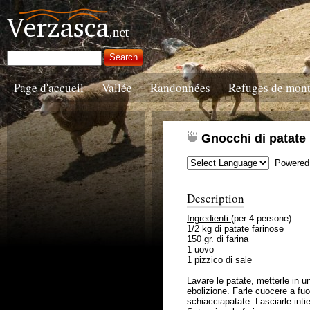
Page d'accueil
Vallée
Randonnées
Refuges de mon
Gnocchi di patate
Powered
Description
Ingredienti
(per 4 persone):
1/2 kg di patate farinose
150 gr. di farina
1 uovo
1 pizzico di sale
Lavare le patate, metterle in 
ebolizione. Farle cuocere a fuo
schiacciapatate. Lasciarle intie