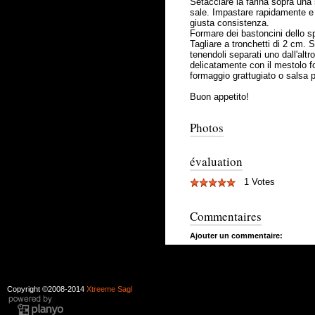
Setacciare la farina sopra una s
sale. Impastare rapidamente e 
giusta consistenza.
Formare dei bastoncini dello sp
Tagliare a tronchetti di 2 cm. 
tenendoli separati uno dall'alt
delicatamente con il mestolo fo
formaggio grattugiato o salsa 
Buon appetito!
Photos
évaluation
1 Votes
Commentaires
Ajouter un commentaire:
Copyright ©2008-2014
Xtreeme Sagl