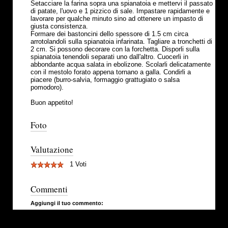
Setacciare la farina sopra una spianatoia e mettervi il passato
di patate, l'uovo e 1 pizzico di sale. Impastare rapidamente e
lavorare per qualche minuto sino ad ottenere un impasto di
giusta consistenza.
Formare dei bastoncini dello spessore di 1.5 cm circa
arrotolandoli sulla spianatoia infarinata. Tagliare a tronchetti di
2 cm. Si possono decorare con la forchetta. Disporli sulla
spianatoia tenendoli separati uno dall'altro. Cuocerli in
abbondante acqua salata in ebolizone. Scolarli delicatamente
con il mestolo forato appena tornano a galla. Condirli a
piacere (burro-salvia, formaggio grattugiato o salsa
pomodoro).
Buon appetito!
Foto
Valutazione
1 Voti
Commenti
Aggiungi il tuo commento: