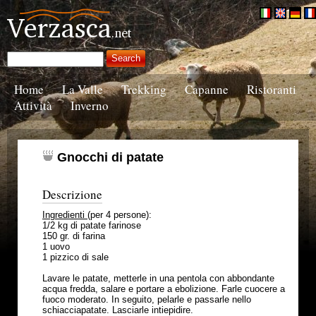
Home
La Valle
Trekking
Capanne
Ristoranti
Attività
Inverno
Gnocchi di patate
Descrizione
Ingredienti
(per 4 persone):
1/2 kg di patate farinose
150 gr. di farina
1 uovo
1 pizzico di sale
Lavare le patate, metterle in una pentola con abbondante
acqua fredda, salare e portare a ebolizione. Farle cuocere a
fuoco moderato. In seguito, pelarle e passarle nello
schiacciapatate. Lasciarle intiepidire.