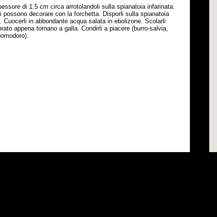
essore di 1.5 cm circa arrotolandoli sulla spianatoia infarinata.
Si possono decorare con la forchetta. Disporli sulla spianatoia
ro. Cuocerli in abbondante acqua salata in ebolizone. Scolarli
rato appena tornano a galla. Condirli a piacere (burro-salvia,
pomodoro).