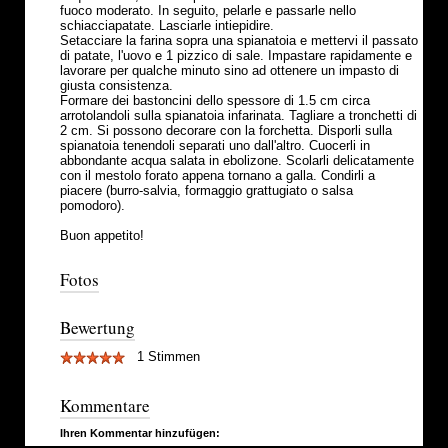
fuoco moderato. In seguito, pelarle e passarle nello
schiacciapatate. Lasciarle intiepidire.
Setacciare la farina sopra una spianatoia e mettervi il passato
di patate, l'uovo e 1 pizzico di sale. Impastare rapidamente e
lavorare per qualche minuto sino ad ottenere un impasto di
giusta consistenza.
Formare dei bastoncini dello spessore di 1.5 cm circa
arrotolandoli sulla spianatoia infarinata. Tagliare a tronchetti di
2 cm. Si possono decorare con la forchetta. Disporli sulla
spianatoia tenendoli separati uno dall'altro. Cuocerli in
abbondante acqua salata in ebolizone. Scolarli delicatamente
con il mestolo forato appena tornano a galla. Condirli a
piacere (burro-salvia, formaggio grattugiato o salsa
pomodoro).
Buon appetito!
Fotos
Bewertung
1 Stimmen
Kommentare
Ihren Kommentar hinzufügen: