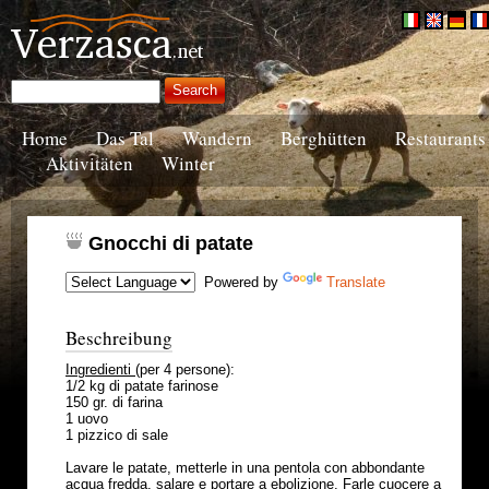
Home
Das Tal
Wandern
Berghütten
Restaurants
Aktivitäten
Winter
Gnocchi di patate
Powered by
Translate
Beschreibung
Ingredienti
(per 4 persone):
1/2 kg di patate farinose
150 gr. di farina
1 uovo
1 pizzico di sale
Lavare le patate, metterle in una pentola con abbondante
acqua fredda, salare e portare a ebolizione. Farle cuocere a