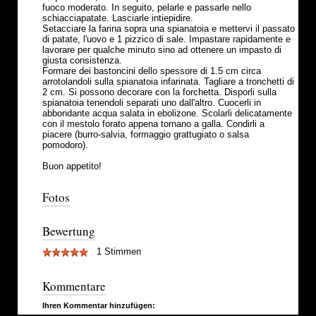
fuoco moderato. In seguito, pelarle e passarle nello
schiacciapatate. Lasciarle intiepidire.
Setacciare la farina sopra una spianatoia e mettervi il passato
di patate, l'uovo e 1 pizzico di sale. Impastare rapidamente e
lavorare per qualche minuto sino ad ottenere un impasto di
giusta consistenza.
Formare dei bastoncini dello spessore di 1.5 cm circa
arrotolandoli sulla spianatoia infarinata. Tagliare a tronchetti di
2 cm. Si possono decorare con la forchetta. Disporli sulla
spianatoia tenendoli separati uno dall'altro. Cuocerli in
abbondante acqua salata in ebolizone. Scolarli delicatamente
con il mestolo forato appena tornano a galla. Condirli a
piacere (burro-salvia, formaggio grattugiato o salsa
pomodoro).
Buon appetito!
Fotos
Bewertung
1 Stimmen
Kommentare
Ihren Kommentar hinzufügen: