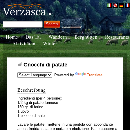
Home
Das Tal
Wandern
Berghütten
Restaurants
Aktivitäten
Winter
Gnocchi di patate
Powered by
Translate
Beschreibung
Ingredienti
(per 4 persone):
1/2 kg di patate farinose
150 gr. di farina
1 uovo
1 pizzico di sale
Lavare le patate, metterle in una pentola con abbondante
acqua fredda, salare e portare a ebolizione. Farle cuocere a