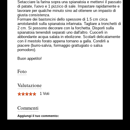
Setacciare la farina sopra una spianatoia e mettervi il passato
di patate, l'uovo e 1 pizzico di sale. Impastare rapidamente e
lavorare per qualche minuto sino ad ottenere un impasto di
giusta consistenza.
Formare dei bastoncini dello spessore di 1.5 cm circa
arrotolandoli sulla spianatoia infarinata. Tagliare a tronchetti di
2 cm. Si possono decorare con la forchetta. Disporli sulla
spianatoia tenendoli separati uno dall'altro. Cuocerli in
abbondante acqua salata in ebolizone. Scolarli delicatamente
con il mestolo forato appena tornano a galla. Condirli a
piacere (burro-salvia, formaggio grattugiato o salsa
pomodoro).
Buon appetito!
Foto
Valutazione
1 Voti
Commenti
Aggiungi il tuo commento: