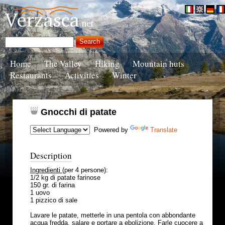
Home
The Valley
Hiking
Mountain huts
Restaurants
Activities
Winter
Gnocchi di patate
Powered by
Translate
Description
Ingredienti
(per 4 persone):
1/2 kg di patate farinose
150 gr. di farina
1 uovo
1 pizzico di sale
Lavare le patate, metterle in una pentola con abbondante
acqua fredda, salare e portare a ebolizione. Farle cuocere a