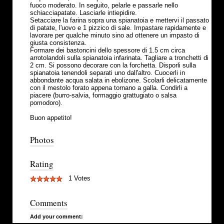
fuoco moderato. In seguito, pelarle e passarle nello
schiacciapatate. Lasciarle intiepidire.
Setacciare la farina sopra una spianatoia e mettervi il passato
di patate, l'uovo e 1 pizzico di sale. Impastare rapidamente e
lavorare per qualche minuto sino ad ottenere un impasto di
giusta consistenza.
Formare dei bastoncini dello spessore di 1.5 cm circa
arrotolandoli sulla spianatoia infarinata. Tagliare a tronchetti di
2 cm. Si possono decorare con la forchetta. Disporli sulla
spianatoia tenendoli separati uno dall'altro. Cuocerli in
abbondante acqua salata in ebolizone. Scolarli delicatamente
con il mestolo forato appena tornano a galla. Condirli a
piacere (burro-salvia, formaggio grattugiato o salsa
pomodoro).
Buon appetito!
Photos
Rating
1 Votes
Comments
Add your comment: