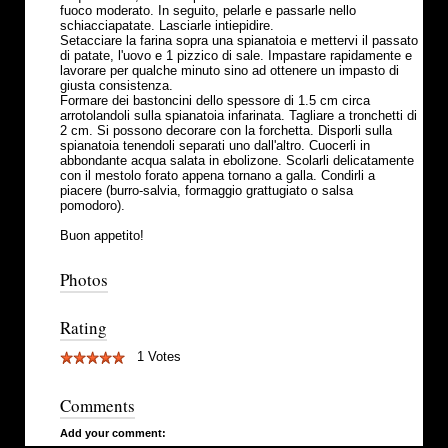
fuoco moderato. In seguito, pelarle e passarle nello
schiacciapatate. Lasciarle intiepidire.
Setacciare la farina sopra una spianatoia e mettervi il passato
di patate, l'uovo e 1 pizzico di sale. Impastare rapidamente e
lavorare per qualche minuto sino ad ottenere un impasto di
giusta consistenza.
Formare dei bastoncini dello spessore di 1.5 cm circa
arrotolandoli sulla spianatoia infarinata. Tagliare a tronchetti di
2 cm. Si possono decorare con la forchetta. Disporli sulla
spianatoia tenendoli separati uno dall'altro. Cuocerli in
abbondante acqua salata in ebolizone. Scolarli delicatamente
con il mestolo forato appena tornano a galla. Condirli a
piacere (burro-salvia, formaggio grattugiato o salsa
pomodoro).
Buon appetito!
Photos
Rating
1 Votes
Comments
Add your comment: