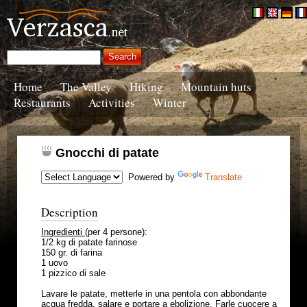
Home
The Valley
Hiking
Mountain huts
Restaurants
Activities
Winter
Gnocchi di patate
Powered by
Translate
Description
Ingredienti
(per 4 persone):
1/2 kg di patate farinose
150 gr. di farina
1 uovo
1 pizzico di sale
Lavare le patate, metterle in una pentola con abbondante
acqua fredda, salare e portare a ebolizione. Farle cuocere a