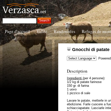
Page d'accueil
Vallée
Randonnées
Refuges de mon
Gnocchi di patate
Powered
Description
Ingredienti
(per 4 persone):
1/2 kg di patate farinose
150 gr. di farina
1 uovo
1 pizzico di sale
Lavare le patate, metterle in 
ebolizione. Farle cuocere a fuo
schiacciapatate. Lasciarle intie