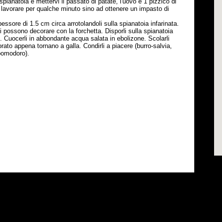
pianatoia e mettervi il passato di patate, l'uovo e 1 pizzico di
lavorare per qualche minuto sino ad ottenere un impasto di
essore di 1.5 cm circa arrotolandoli sulla spianatoia infarinata.
Si possono decorare con la forchetta. Disporli sulla spianatoia
ro. Cuocerli in abbondante acqua salata in ebolizone. Scolarli
rato appena tornano a galla. Condirli a piacere (burro-salvia,
pomodoro).