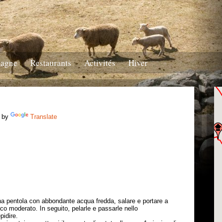
tagne
Restaurants
Activités
Hiver
 by
Translate
una pentola con abbondante acqua fredda, salare e portare a
co moderato. In seguito, pelarle e passarle nello
pidire.