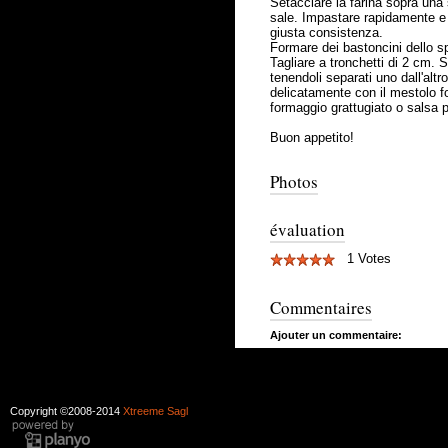
Setacciare la farina sopra una s
sale. Impastare rapidamente e 
giusta consistenza.
Formare dei bastoncini dello sp
Tagliare a tronchetti di 2 cm. 
tenendoli separati uno dall'alt
delicatamente con il mestolo fo
formaggio grattugiato o salsa 
Buon appetito!
Photos
évaluation
1 Votes
Commentaires
Ajouter un commentaire:
Copyright ©2008-2014
Xtreeme Sagl