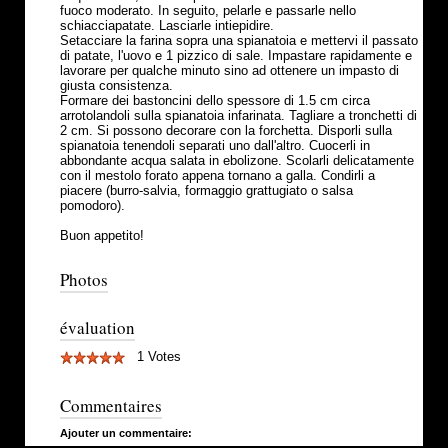
fuoco moderato. In seguito, pelarle e passarle nello
schiacciapatate. Lasciarle intiepidire.
Setacciare la farina sopra una spianatoia e mettervi il passato
di patate, l'uovo e 1 pizzico di sale. Impastare rapidamente e
lavorare per qualche minuto sino ad ottenere un impasto di
giusta consistenza.
Formare dei bastoncini dello spessore di 1.5 cm circa
arrotolandoli sulla spianatoia infarinata. Tagliare a tronchetti di
2 cm. Si possono decorare con la forchetta. Disporli sulla
spianatoia tenendoli separati uno dall'altro. Cuocerli in
abbondante acqua salata in ebolizone. Scolarli delicatamente
con il mestolo forato appena tornano a galla. Condirli a
piacere (burro-salvia, formaggio grattugiato o salsa
pomodoro).
Buon appetito!
Photos
évaluation
1 Votes
Commentaires
Ajouter un commentaire: