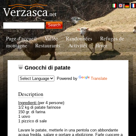
Page d'accueil
Vallée
Randonnées
Refuges de
montagne
Restaurants
Activités
Hiver
Gnocchi di patate
Powered by
Translate
Description
Ingredienti
(per 4 persone):
1/2 kg di patate farinose
150 gr. di farina
1 uovo
1 pizzico di sale
Lavare le patate, metterle in una pentola con abbondante
acqua fredda, salare e portare a ebolizione. Farle cuocere a