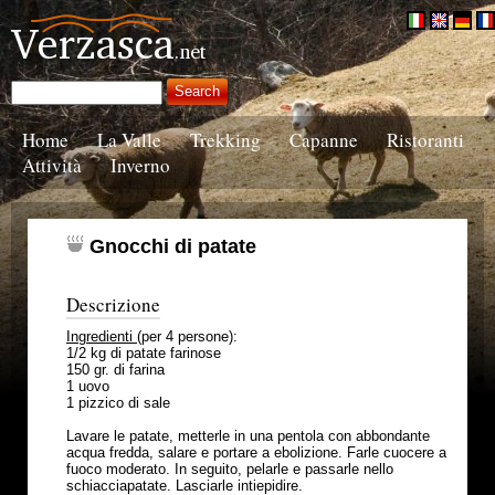
Home
La Valle
Trekking
Capanne
Ristoranti
Attività
Inverno
Gnocchi di patate
Descrizione
Ingredienti
(per 4 persone):
1/2 kg di patate farinose
150 gr. di farina
1 uovo
1 pizzico di sale
Lavare le patate, metterle in una pentola con abbondante
acqua fredda, salare e portare a ebolizione. Farle cuocere a
fuoco moderato. In seguito, pelarle e passarle nello
schiacciapatate. Lasciarle intiepidire.