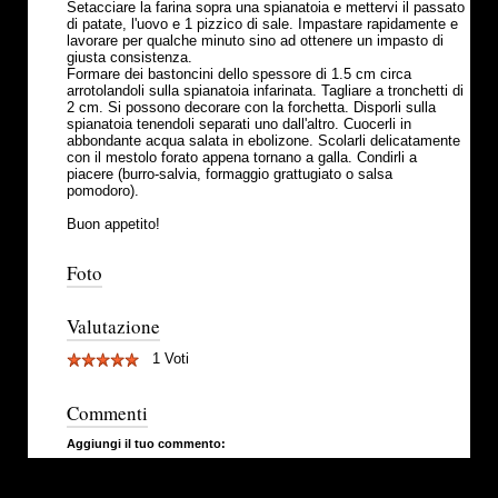
Setacciare la farina sopra una spianatoia e mettervi il passato
di patate, l'uovo e 1 pizzico di sale. Impastare rapidamente e
lavorare per qualche minuto sino ad ottenere un impasto di
giusta consistenza.
Formare dei bastoncini dello spessore di 1.5 cm circa
arrotolandoli sulla spianatoia infarinata. Tagliare a tronchetti di
2 cm. Si possono decorare con la forchetta. Disporli sulla
spianatoia tenendoli separati uno dall'altro. Cuocerli in
abbondante acqua salata in ebolizone. Scolarli delicatamente
con il mestolo forato appena tornano a galla. Condirli a
piacere (burro-salvia, formaggio grattugiato o salsa
pomodoro).
Buon appetito!
Foto
Valutazione
1 Voti
Commenti
Aggiungi il tuo commento: