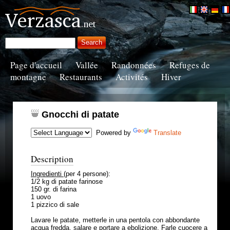
Page d'accueil
Vallée
Randonnées
Refuges de
montagne
Restaurants
Activités
Hiver
Gnocchi di patate
Powered by
Translate
Description
Ingredienti
(per 4 persone):
1/2 kg di patate farinose
150 gr. di farina
1 uovo
1 pizzico di sale
Lavare le patate, metterle in una pentola con abbondante
acqua fredda, salare e portare a ebolizione. Farle cuocere a