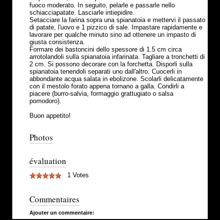
fuoco moderato. In seguito, pelarle e passarle nello
schiacciapatate. Lasciarle intiepidire.
Setacciare la farina sopra una spianatoia e mettervi il passato
di patate, l'uovo e 1 pizzico di sale. Impastare rapidamente e
lavorare per qualche minuto sino ad ottenere un impasto di
giusta consistenza.
Formare dei bastoncini dello spessore di 1.5 cm circa
arrotolandoli sulla spianatoia infarinata. Tagliare a tronchetti di
2 cm. Si possono decorare con la forchetta. Disporli sulla
spianatoia tenendoli separati uno dall'altro. Cuocerli in
abbondante acqua salata in ebolizone. Scolarli delicatamente
con il mestolo forato appena tornano a galla. Condirli a
piacere (burro-salvia, formaggio grattugiato o salsa
pomodoro).
Buon appetito!
Photos
évaluation
1 Votes
Commentaires
Ajouter un commentaire: