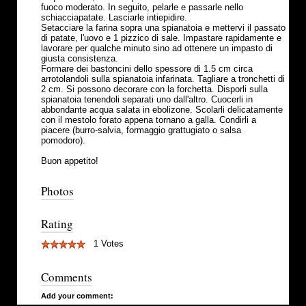
fuoco moderato. In seguito, pelarle e passarle nello
schiacciapatate. Lasciarle intiepidire.
Setacciare la farina sopra una spianatoia e mettervi il passato
di patate, l'uovo e 1 pizzico di sale. Impastare rapidamente e
lavorare per qualche minuto sino ad ottenere un impasto di
giusta consistenza.
Formare dei bastoncini dello spessore di 1.5 cm circa
arrotolandoli sulla spianatoia infarinata. Tagliare a tronchetti di
2 cm. Si possono decorare con la forchetta. Disporli sulla
spianatoia tenendoli separati uno dall'altro. Cuocerli in
abbondante acqua salata in ebolizone. Scolarli delicatamente
con il mestolo forato appena tornano a galla. Condirli a
piacere (burro-salvia, formaggio grattugiato o salsa
pomodoro).
Buon appetito!
Photos
Rating
1 Votes
Comments
Add your comment: